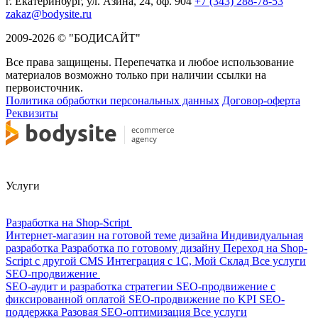
г. Екатеринбург, ул. Азина, 24, оф. 904
+7 (343) 288-78-53
zakaz@bodysite.ru
2009-2026 © "БОДИСАЙТ"
Все права защищены. Перепечатка и любое использование
материалов возможно только при наличии ссылки на
первоисточник.
Политика обработки персональных данных
Договор-оферта
Реквизиты
Услуги
Разработка на Shop-Script
Интернет-магазин на готовой теме дизайна
Индивидуальная
разработка
Разработка по готовому дизайну
Переход на Shop-
Script с другой CMS
Интеграция с 1С, Мой Склад
Все услуги
SEO-продвижение
SEO-аудит и разработка стратегии
SEO-продвижение с
фиксированной оплатой
SEO-продвижение по KPI
SEO-
поддержка
Разовая SEO-оптимизация
Все услуги