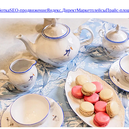
ботка
SEO-продвижение
Яндекс.Директ
Маркетплейсы
Прайс-пло