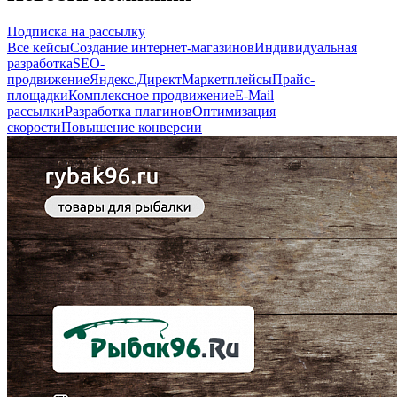
Подписка на рассылку
Все кейсы
Создание интернет-магазинов
Индивидуальная
разработка
SEO-
продвижение
Яндекс.Директ
Маркетплейсы
Прайс-
площадки
Комплексное продвижение
E-Mail
рассылки
Разработка плагинов
Оптимизация
скорости
Повышение конверсии