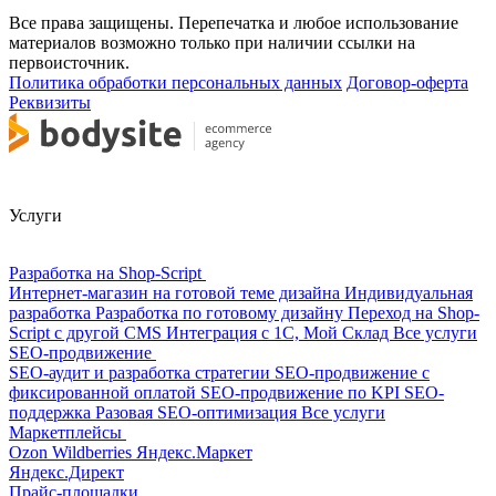
Все права защищены. Перепечатка и любое использование
материалов возможно только при наличии ссылки на
первоисточник.
Политика обработки персональных данных
Договор-оферта
Реквизиты
Услуги
Разработка на Shop-Script
Интернет-магазин на готовой теме дизайна
Индивидуальная
разработка
Разработка по готовому дизайну
Переход на Shop-
Script с другой CMS
Интеграция с 1С, Мой Склад
Все услуги
SEO-продвижение
SEO-аудит и разработка стратегии
SEO-продвижение с
фиксированной оплатой
SEO-продвижение по KPI
SEO-
поддержка
Разовая SEO-оптимизация
Все услуги
Маркетплейсы
Ozon
Wildberries
Яндекс.Маркет
Яндекс.Директ
Прайс-площадки