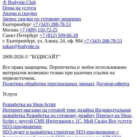
♔ Bodysite.Club
Цены на услуги
Акции и скидки
Запрос скидки по готовому решению
Екатеринбург
+7 (343) 288-78-53
Москва
+7 (499) 110-72-25
Санкт-Петербург
+7 (812) 509-66-28
г. Екатеринбург, ул. Азина, 24, оф. 904
+7 (343) 288-78-53
zakaz@bodysite.ru
2009-2026 © "БОДИСАЙТ"
Все права защищены. Перепечатка и любое использование
материалов возможно только при наличии ссылки на
первоисточник.
Политика обработки персональных данных
Договор-оферта
Услуги
Разработка на Shop-Script
Интернет-магазин на готовой теме дизайна
Индивидуальная
разработка
Разработка по готовому дизайну
Переход на Shop-
Script с другой CMS
Интеграция с 1С, Мой Склад
Все услуги
SEO-продвижение
SEO-аудит и разработка стратегии
SEO-продвижение с