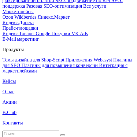
фиксированной оплатой
SEO-продвижение по KPI
SEO-
поддержка
Разовая SEO-оптимизация
Все услуги
Маркетплейсы
Ozon
Wildberries
Яндекс.Маркет
Яндекс.Директ
Прайс-площадки
Яндекс Товары
Google Покупки
VK Ads
E-Mail маркетинг
Продукты
Темы дизайна для Shop-Script
Приложения Webasyst
Плагины
для SEO
Плагины для повышения конверсии
Интеграция с
маркетплейсами
Кейсы
О нас
Акции
B.Club
Контакты