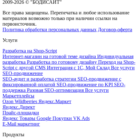
2009-2026 © "БОДИСАЙТ"
Все права защищены. Перепечатка и любое использование
материалов возможно только при наличии ссылки на
первоисточник.
Политика обработки персональных данных
Договор-оферта
Услуги
Разработка на Shop-Script
Интернет-магазин на готовой теме дизайна
Индивидуальная
разработка
Разработка по готовому дизайну
Переход на Shop-
Script с другой CMS
Интеграция с 1С, Мой Склад
Все услуги
SEO-продвижение
SEO-аудит и разработка стратегии
SEO-продвижение с
фиксированной оплатой
SEO-продвижение по KPI
SEO-
поддержка
Разовая SEO-оптимизация
Все услуги
Маркетплейсы
Ozon
Wildberries
Яндекс.Маркет
Яндекс.Директ
Прайс-площадки
Яндекс Товары
Google Покупки
VK Ads
E-Mail маркетинг
Продукты