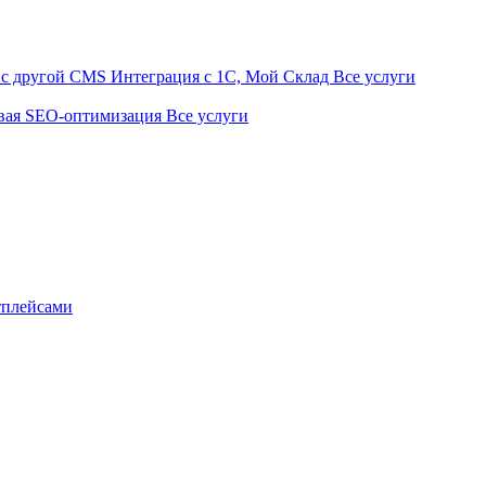
t с другой CMS
Интеграция с 1С, Мой Склад
Все услуги
вая SEO-оптимизация
Все услуги
тплейсами