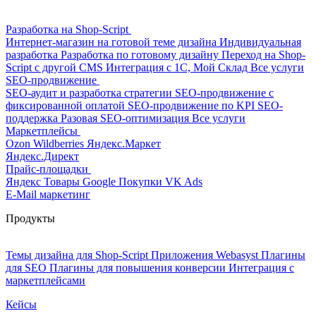
Разработка на Shop-Script
Интернет-магазин на готовой теме дизайна
Индивидуальная
разработка
Разработка по готовому дизайну
Переход на Shop-
Script с другой CMS
Интеграция с 1С, Мой Склад
Все услуги
SEO-продвижение
SEO-аудит и разработка стратегии
SEO-продвижение с
фиксированной оплатой
SEO-продвижение по KPI
SEO-
поддержка
Разовая SEO-оптимизация
Все услуги
Маркетплейсы
Ozon
Wildberries
Яндекс.Маркет
Яндекс.Директ
Прайс-площадки
Яндекс Товары
Google Покупки
VK Ads
E-Mail маркетинг
Продукты
Темы дизайна для Shop-Script
Приложения Webasyst
Плагины
для SEO
Плагины для повышения конверсии
Интеграция с
маркетплейсами
Кейсы