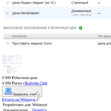
9 999
обычная цена
₽
4 999
цена с
Bodysite.Club
₽
Запросить счет
Купить на Webasyst
Разработано для:
Webasyst
Документация
Перейти