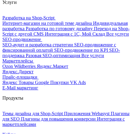
Услуги
Разработка на Shop-Script
Интернет-магазин на готовой теме дизайна
Индивидуальная
разработка
Разработка по готовому дизайну
Переход на Shop-
Script с другой CMS
Интеграция с 1С, Мой Склад
Все услуги
SEO-продвижение
SEO-аудит и разработка стратегии
SEO-продвижение с
фиксированной оплатой
SEO-продвижение по KPI
SEO-
поддержка
Разовая SEO-оптимизация
Все услуги
Маркетплейсы
Ozon
Wildberries
Яндекс.Маркет
Яндекс.Директ
Прайс-площадки
Яндекс Товары
Google Покупки
VK Ads
E-Mail маркетинг
Продукты
Темы дизайна для Shop-Script
Приложения Webasyst
Плагины
для SEO
Плагины для повышения конверсии
Интеграция с
маркетплейсами