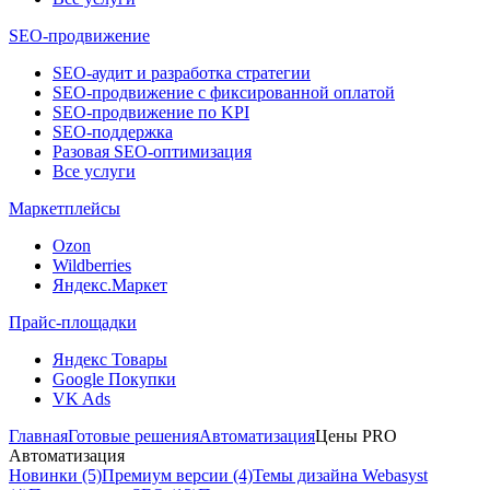
SEO-продвижение
SEO-аудит и разработка стратегии
SEO-продвижение с фиксированной оплатой
SEO-продвижение по KPI
SEO-поддержка
Разовая SEO-оптимизация
Все услуги
Маркетплейсы
Ozon
Wildberries
Яндекс.Маркет
Прайс-площадки
Яндекс Товары
Google Покупки
VK Ads
Главная
Готовые решения
Автоматизация
Цены PRO
Автоматизация
Новинки (5)
Премиум версии (4)
Темы дизайна Webasyst