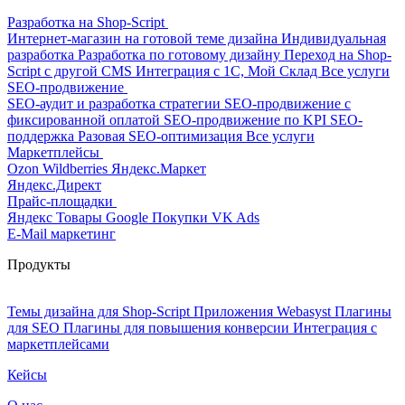
Разработка на Shop-Script
Интернет-магазин на готовой теме дизайна
Индивидуальная
разработка
Разработка по готовому дизайну
Переход на Shop-
Script с другой CMS
Интеграция с 1С, Мой Склад
Все услуги
SEO-продвижение
SEO-аудит и разработка стратегии
SEO-продвижение с
фиксированной оплатой
SEO-продвижение по KPI
SEO-
поддержка
Разовая SEO-оптимизация
Все услуги
Маркетплейсы
Ozon
Wildberries
Яндекс.Маркет
Яндекс.Директ
Прайс-площадки
Яндекс Товары
Google Покупки
VK Ads
E-Mail маркетинг
Продукты
Темы дизайна для Shop-Script
Приложения Webasyst
Плагины
для SEO
Плагины для повышения конверсии
Интеграция с
маркетплейсами
Кейсы