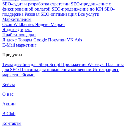
SEO-аудит и разработка стратегии
SEO-продвижение с
фиксированной оплатой
SEO-продвижение по KPI
SEO-
поддержка
Разовая SEO-оптимизация
Все услуги
Маркетплейсы
Ozon
Wildberries
Яндекс.Маркет
Яндекс.Директ
Прайс-площадки
Яндекс Товары
Google Покупки
VK Ads
E-Mail маркетинг
Продукты
Темы дизайна для Shop-Script
Приложения Webasyst
Плагины
для SEO
Плагины для повышения конверсии
Интеграция с
маркетплейсами
Кейсы
О нас
Акции
B.Club
Контакты