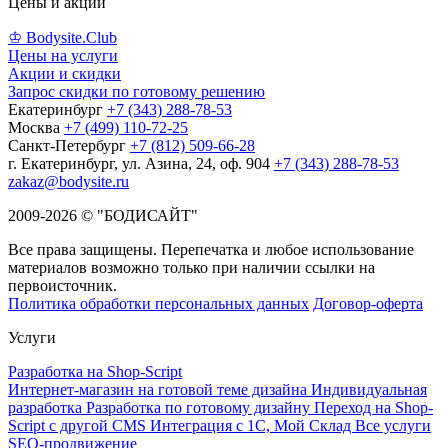
Цены и акции
♔ Bodysite.Club
Цены на услуги
Акции и скидки
Запрос скидки по готовому решению
Екатеринбург
+7 (343) 288-78-53
Москва
+7 (499) 110-72-25
Санкт-Петербург
+7 (812) 509-66-28
г. Екатеринбург, ул. Азина, 24, оф. 904
+7 (343) 288-78-53
zakaz@bodysite.ru
2009-2026 © "БОДИСАЙТ"
Все права защищены. Перепечатка и любое использование
материалов возможно только при наличии ссылки на
первоисточник.
Политика обработки персональных данных
Договор-оферта
Услуги
Разработка на Shop-Script
Интернет-магазин на готовой теме дизайна
Индивидуальная
разработка
Разработка по готовому дизайну
Переход на Shop-
Script с другой CMS
Интеграция с 1С, Мой Склад
Все услуги
SEO-продвижение