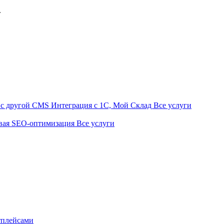
.
t с другой CMS
Интеграция с 1С, Мой Склад
Все услуги
вая SEO-оптимизация
Все услуги
тплейсами