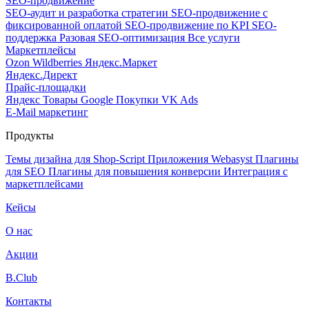
SEO-продвижение
SEO-аудит и разработка стратегии
SEO-продвижение с
фиксированной оплатой
SEO-продвижение по KPI
SEO-
поддержка
Разовая SEO-оптимизация
Все услуги
Маркетплейсы
Ozon
Wildberries
Яндекс.Маркет
Яндекс.Директ
Прайс-площадки
Яндекс Товары
Google Покупки
VK Ads
E-Mail маркетинг
Продукты
Темы дизайна для Shop-Script
Приложения Webasyst
Плагины
для SEO
Плагины для повышения конверсии
Интеграция с
маркетплейсами
Кейсы
О нас
Акции
B.Club
Контакты