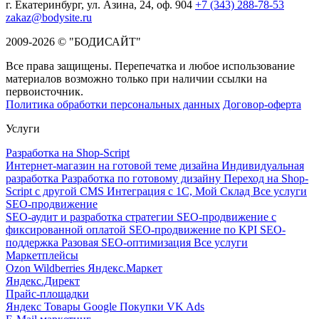
г. Екатеринбург, ул. Азина, 24, оф. 904
+7 (343) 288-78-53
zakaz@bodysite.ru
2009-2026 © "БОДИСАЙТ"
Все права защищены. Перепечатка и любое использование
материалов возможно только при наличии ссылки на
первоисточник.
Политика обработки персональных данных
Договор-оферта
Услуги
Разработка на Shop-Script
Интернет-магазин на готовой теме дизайна
Индивидуальная
разработка
Разработка по готовому дизайну
Переход на Shop-
Script с другой CMS
Интеграция с 1С, Мой Склад
Все услуги
SEO-продвижение
SEO-аудит и разработка стратегии
SEO-продвижение с
фиксированной оплатой
SEO-продвижение по KPI
SEO-
поддержка
Разовая SEO-оптимизация
Все услуги
Маркетплейсы
Ozon
Wildberries
Яндекс.Маркет
Яндекс.Директ
Прайс-площадки
Яндекс Товары
Google Покупки
VK Ads