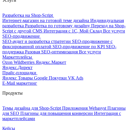
Услуги
Разработка на Shop-Script
Интернет-магазин на готовой теме дизайна
Индивидуальная
разработка
Разработка по готовому дизайну
Переход на Shop-
Script с другой CMS
Интеграция с 1С, Мой Склад
Все услуги
SEO-продвижение
SEO-аудит и разработка стратегии
SEO-продвижение с
фиксированной оплатой
SEO-продвижение по KPI
SEO-
поддержка
Разовая SEO-оптимизация
Все услуги
Маркетплейсы
Ozon
Wildberries
Яндекс.Маркет
Яндекс.Директ
Прайс-площадки
Яндекс Товары
Google Покупки
VK Ads
E-Mail маркетинг
Продукты
Темы дизайна для Shop-Script
Приложения Webasyst
Плагины
для SEO
Плагины для повышения конверсии
Интеграция с
маркетплейсами
Кейсы