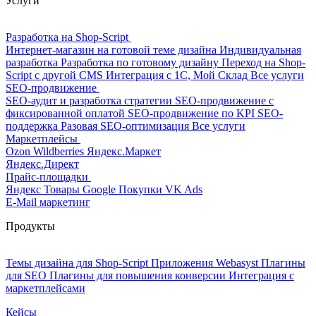
Услуги
Разработка на Shop-Script
Интернет-магазин на готовой теме дизайна
Индивидуальная
разработка
Разработка по готовому дизайну
Переход на Shop-
Script с другой CMS
Интеграция с 1С, Мой Склад
Все услуги
SEO-продвижение
SEO-аудит и разработка стратегии
SEO-продвижение с
фиксированной оплатой
SEO-продвижение по KPI
SEO-
поддержка
Разовая SEO-оптимизация
Все услуги
Маркетплейсы
Ozon
Wildberries
Яндекс.Маркет
Яндекс.Директ
Прайс-площадки
Яндекс Товары
Google Покупки
VK Ads
E-Mail маркетинг
Продукты
Темы дизайна для Shop-Script
Приложения Webasyst
Плагины
для SEO
Плагины для повышения конверсии
Интеграция с
маркетплейсами
Кейсы