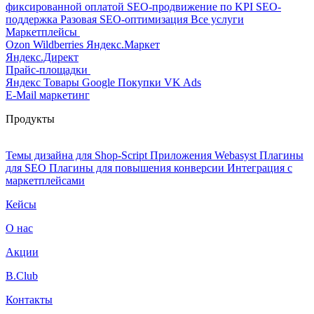
фиксированной оплатой
SEO-продвижение по KPI
SEO-
поддержка
Разовая SEO-оптимизация
Все услуги
Маркетплейсы
Ozon
Wildberries
Яндекс.Маркет
Яндекс.Директ
Прайс-площадки
Яндекс Товары
Google Покупки
VK Ads
E-Mail маркетинг
Продукты
Темы дизайна для Shop-Script
Приложения Webasyst
Плагины
для SEO
Плагины для повышения конверсии
Интеграция с
маркетплейсами
Кейсы
О нас
Акции
B.Club
Контакты