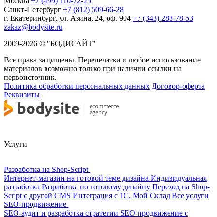
Москва
+7 (499) 110-72-25
Санкт-Петербург
+7 (812) 509-66-28
г. Екатеринбург, ул. Азина, 24, оф. 904
+7 (343) 288-78-53
zakaz@bodysite.ru
2009-2026 © "БОДИСАЙТ"
Все права защищены. Перепечатка и любое использование
материалов возможно только при наличии ссылки на
первоисточник.
Политика обработки персональных данных
Договор-оферта
Реквизиты
Услуги
Разработка на Shop-Script
Интернет-магазин на готовой теме дизайна
Индивидуальная
разработка
Разработка по готовому дизайну
Переход на Shop-
Script с другой CMS
Интеграция с 1С, Мой Склад
Все услуги
SEO-продвижение
SEO-аудит и разработка стратегии
SEO-продвижение с