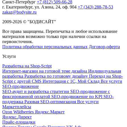
Санкт-Петербург
+7 (812) 509-66-28
г. Екатеринбург, ул. Азина, 24, оф. 904
+7 (343) 288-78-53
zakaz@bodysite.ru
2009-2026 © "БОДИСАЙТ"
Все права защищены. Перепечатка и любое использование
материалов возможно только при наличии ссылки на
первоисточник.
Политика обработки персональных данных
Договор-оферта
Услуги
Разработка на Shop-Script
Интернет-магазин на готовой теме дизайна
Индивидуальная
разработка
Разработка по готовому дизайну
Переход на Shop-
Script с другой CMS
Интеграция с 1С, Мой Склад
Все услуги
SEO-продвижение
SEO-аудит и разработка стратегии
SEO-продвижение с
фиксированной оплатой
SEO-продвижение по KPI
SEO-
поддержка
Разовая SEO-оптимизация
Все услуги
Маркетплейсы
Ozon
Wildberries
Яндекс.Маркет
Яндекс.Директ
Прайс-площадки