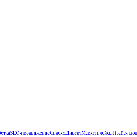
ботка
SEO-продвижение
Яндекс.Директ
Маркетплейсы
Прайс-пло