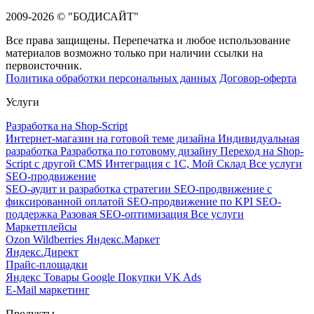
2009-2026 © "БОДИСАЙТ"
Все права защищены. Перепечатка и любое использование
материалов возможно только при наличии ссылки на
первоисточник.
Политика обработки персональных данных
Договор-оферта
Услуги
Разработка на Shop-Script
Интернет-магазин на готовой теме дизайна
Индивидуальная
разработка
Разработка по готовому дизайну
Переход на Shop-
Script с другой CMS
Интеграция с 1С, Мой Склад
Все услуги
SEO-продвижение
SEO-аудит и разработка стратегии
SEO-продвижение с
фиксированной оплатой
SEO-продвижение по KPI
SEO-
поддержка
Разовая SEO-оптимизация
Все услуги
Маркетплейсы
Ozon
Wildberries
Яндекс.Маркет
Яндекс.Директ
Прайс-площадки
Яндекс Товары
Google Покупки
VK Ads
E-Mail маркетинг
Продукты