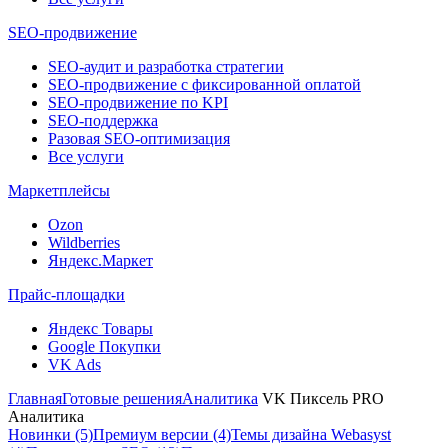
SEO-продвижение
SEO-аудит и разработка стратегии
SEO-продвижение с фиксированной оплатой
SEO-продвижение по KPI
SEO-поддержка
Разовая SEO-оптимизация
Все услуги
Маркетплейсы
Ozon
Wildberries
Яндекс.Маркет
Прайс-площадки
Яндекс Товары
Google Покупки
VK Ads
Главная
Готовые решения
Аналитика
VK Пиксель PRO
Аналитика
Новинки (5)
Премиум версии (4)
Темы дизайна Webasyst