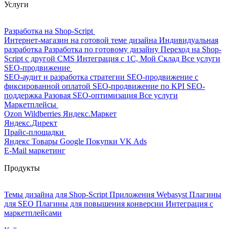
Услуги
Разработка на Shop-Script
Интернет-магазин на готовой теме дизайна
Индивидуальная
разработка
Разработка по готовому дизайну
Переход на Shop-
Script с другой CMS
Интеграция с 1С, Мой Склад
Все услуги
SEO-продвижение
SEO-аудит и разработка стратегии
SEO-продвижение с
фиксированной оплатой
SEO-продвижение по KPI
SEO-
поддержка
Разовая SEO-оптимизация
Все услуги
Маркетплейсы
Ozon
Wildberries
Яндекс.Маркет
Яндекс.Директ
Прайс-площадки
Яндекс Товары
Google Покупки
VK Ads
E-Mail маркетинг
Продукты
Темы дизайна для Shop-Script
Приложения Webasyst
Плагины
для SEO
Плагины для повышения конверсии
Интеграция с
маркетплейсами