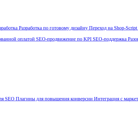
зработка
Разработка по готовому дизайну
Переход на Shop-Scrip
ованной оплатой
SEO-продвижение по KPI
SEO-поддержка
Разо
ля SEO
Плагины для повышения конверсии
Интеграция с марке