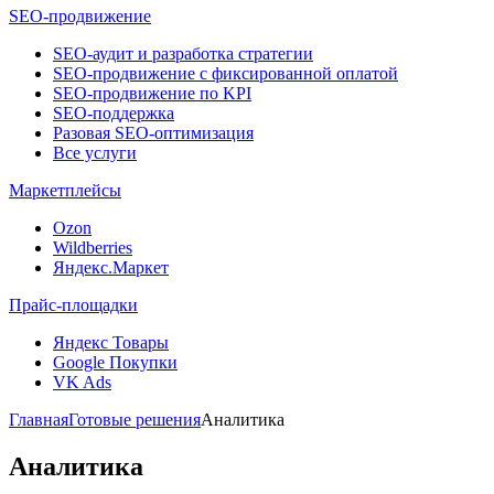
SEO-продвижение
SEO-аудит и разработка стратегии
SEO-продвижение с фиксированной оплатой
SEO-продвижение по KPI
SEO-поддержка
Разовая SEO-оптимизация
Все услуги
Маркетплейсы
Ozon
Wildberries
Яндекс.Маркет
Прайс-площадки
Яндекс Товары
Google Покупки
VK Ads
Главная
Готовые решения
Аналитика
Аналитика