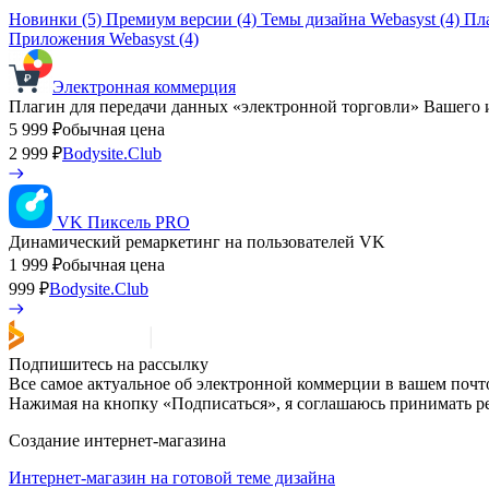
Новинки (5)
Премиум версии (4)
Темы дизайна Webasyst (4)
Пл
Приложения Webasyst (4)
Электронная коммерция
Плагин для передачи данных «электронной торговли» Вашего и
5 999
обычная цена
₽
2 999
Bodysite.Club
₽
VK Пиксель PRO
Динамический ремаркетинг на пользователей VK
1 999
обычная цена
₽
999
Bodysite.Club
₽
Подпишитесь на рассылку
Все самое актуальное об электронной коммерции в вашем почто
Нажимая на кнопку «Подписаться», я соглашаюсь принимать 
Создание интернет-магазина
Интернет-магазин на готовой теме дизайна