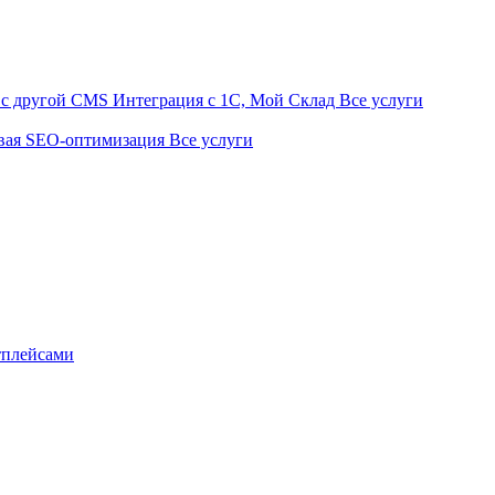
t с другой CMS
Интеграция с 1С, Мой Склад
Все услуги
вая SEO-оптимизация
Все услуги
тплейсами