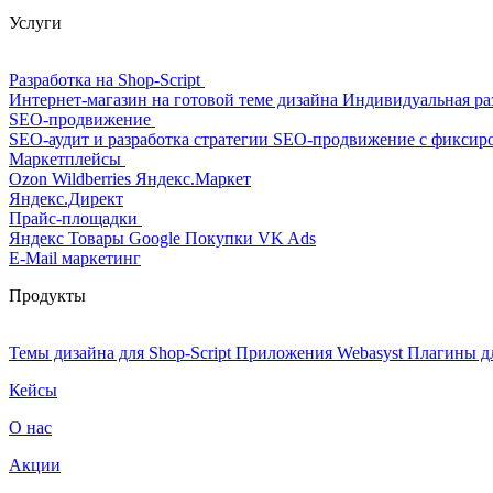
Услуги
Разработка на Shop-Script
Интернет-магазин на готовой теме дизайна
Индивидуальная ра
SEO-продвижение
SEO-аудит и разработка стратегии
SEO-продвижение с фиксир
Маркетплейсы
Ozon
Wildberries
Яндекс.Маркет
Яндекс.Директ
Прайс-площадки
Яндекс Товары
Google Покупки
VK Ads
E-Mail маркетинг
Продукты
Темы дизайна для Shop-Script
Приложения Webasyst
Плагины д
Кейсы
О нас
Акции