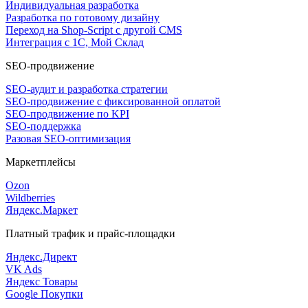
Индивидуальная разработка
Разработка по готовому дизайну
Переход на Shop-Script с другой CMS
Интеграция с 1С, Мой Склад
SEO-продвижение
SEO-аудит и разработка стратегии
SEO-продвижение с фиксированной оплатой
SEO-продвижение по KPI
SEO-поддержка
Разовая SEO-оптимизация
Маркетплейсы
Ozon
Wildberries
Яндекс.Маркет
Платный трафик и прайс-площадки
Яндекс.Директ
VK Ads
Яндекс Товары
Google Покупки