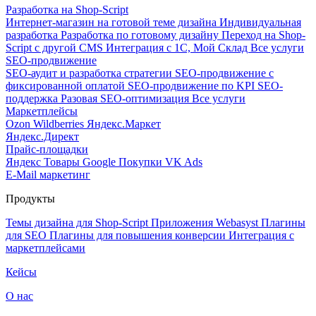
Разработка на Shop-Script
Интернет-магазин на готовой теме дизайна
Индивидуальная
разработка
Разработка по готовому дизайну
Переход на Shop-
Script с другой CMS
Интеграция с 1С, Мой Склад
Все услуги
SEO-продвижение
SEO-аудит и разработка стратегии
SEO-продвижение с
фиксированной оплатой
SEO-продвижение по KPI
SEO-
поддержка
Разовая SEO-оптимизация
Все услуги
Маркетплейсы
Ozon
Wildberries
Яндекс.Маркет
Яндекс.Директ
Прайс-площадки
Яндекс Товары
Google Покупки
VK Ads
E-Mail маркетинг
Продукты
Темы дизайна для Shop-Script
Приложения Webasyst
Плагины
для SEO
Плагины для повышения конверсии
Интеграция с
маркетплейсами
Кейсы
О нас