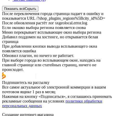
Показать всё
Скрыть
После переключения города страница падает в ошибку и
показывается URL /?shop_plugins_regions%5Bcity_id%5D=
После обновления растёт лог sxgeolocal.error.log
Если окошко выбора региона появляется снова
Меню перекрывает всплывающее окно выбора региона
Добавил поддомен на хостинге, но открывается белая
страница
При добавлении кнопки вывода всплывающего окна
появляется ошибка
Обновил плагин, но ничего не работает.
При выборе города во всплывающем окне, находясь на
главной странице или статейных страниц, ничего не
происходит.​
Подпишитесь на рассылку
Все самое актуальное об электронной коммерции в вашем
почтовом ящике 1 раз в месяц
Нажимая на кнопку «Подписаться», я соглашаюсь принимать
рекламные сообщения на условиях
политики обработки
персональных данных
Создание интернет-магазина